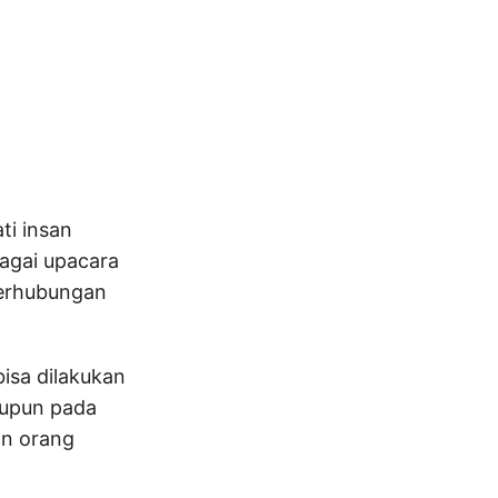
ti insan
agai upacara
berhubungan
isa dilakukan
aupun pada
an orang