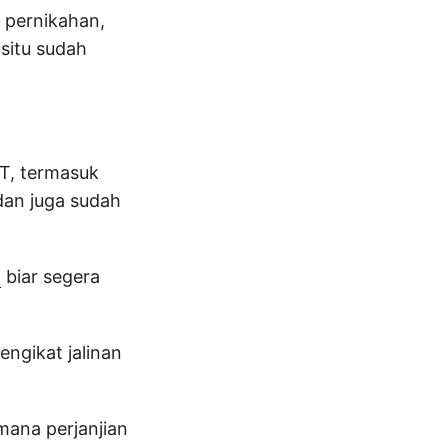
 pernikahan,
isitu sudah
T, termasuk
dan juga sudah
h
biar segera
ngikat jalinan
mana perjanjian