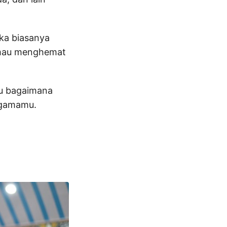
ka biasanya
u mau menghemat
lu bagaimana
 agamamu.