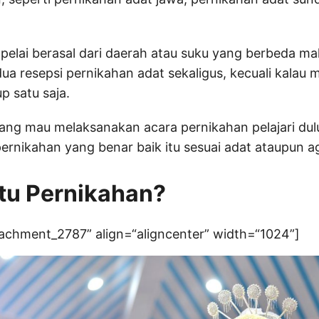
elai berasal dari daerah atau suku yang berbeda ma
ua resepsi pernikahan adat sekaligus, kecuali kala
p satu saja.
ang mau melaksanakan acara pernikahan pelajari du
ernikahan yang benar baik itu sesuai adat ataupun
itu Pernikahan?
tachment_2787” align=“aligncenter” width=“1024”]