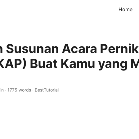
Home
 Susunan Acara Perni
KAP) Buat Kamu yang 
in
·
1775 words
·
BestTutorial