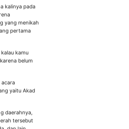
a kalinya pada
rena
ng yang menikah
yang pertama
n kalau kamu
 karena belum
 acara
ang yaitu Akad
ng daerahnya,
erah tersebut
a, dan lain