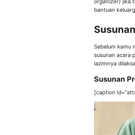
organizer)
jika 
bantuan keluarg
Susunan 
Sebelum kamu m
susunan acara p
lazimnya dilaks
Susunan Pr
[caption id=“at