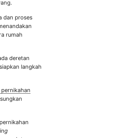
yang.
ra dan proses
k menandakan
ra rumah
 ada deretan
siapkan langkah
pernikahan
gsungkan
 pernikahan
ing