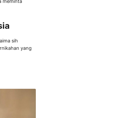
sa meminta
sia
aima sih
ernikahan yang