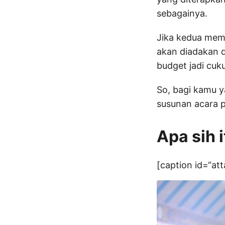
sebagainya.
Jika kedua memp
akan diadakan d
budget jadi cuku
So, bagi kamu y
susunan acara p
Apa sih 
[caption id=“at