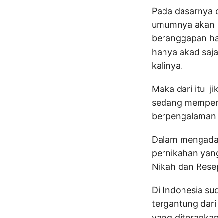
Pada dasarnya 
umumnya akan 
beranggapan ha
hanya akad saj
kalinya.
Maka dari itu j
sedang mempers
berpengalaman 
Dalam mengadak
pernikahan yan
Nikah dan Resep
Di Indonesia su
tergantung dar
yang diterapkan