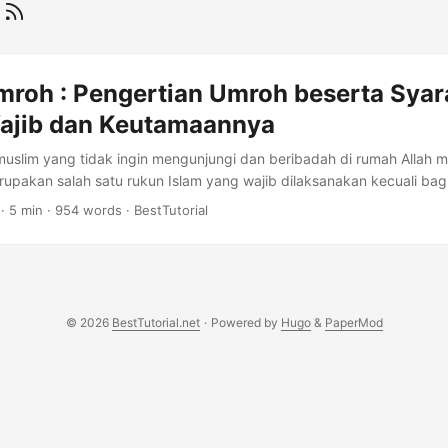
h
mroh : Pengertian Umroh beserta Syar
ajib dan Keutamaannya
muslim yang tidak ingin mengunjungi dan beribadah di rumah Allah me
rupakan salah satu rukun Islam yang wajib dilaksanakan kecuali bag
agaimana dengan Umroh?. Nah, ibadah Haji dan Umroh memiliki ket
·
5 min
·
954 words
·
BestTutorial
ena itu berikut ini pembahasan tentang pengertian umroh dan diserta
 lengkap. Pengertian Umroh Wajib bagi seorang musim untuk menget
h, Umroh merupakan salah satu ibadah dimana dilakukan dengan m
) untuk mengerjakan beberpa ibadah lainnya seperti thawaf, sa’i dan ta
© 2026
BestTutorial.net
·
Powered by
Hugo
&
PaperMod