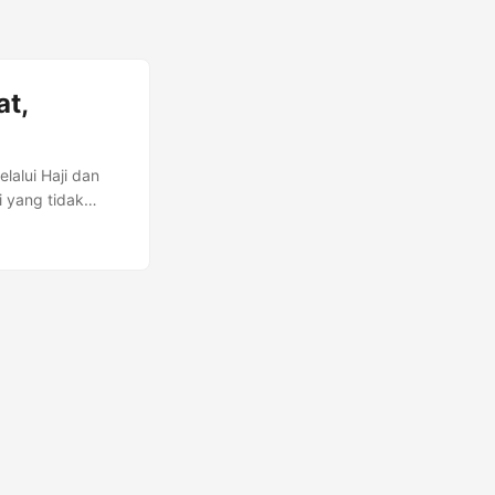
at,
lalui Haji dan
i yang tidak
erkaitan yang
i dengan tata
ahui apa itu
engunjungi
hallul. ...