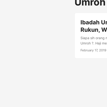
Umro
Ibadah U
Rukun, W
Siapa sih orang 
Umroh ?. Haji me
mampu. Lantas b
February 17, 2019
sangat erat, kar
cara umroh yang
pengertian umro
Ka’bah (biatullah