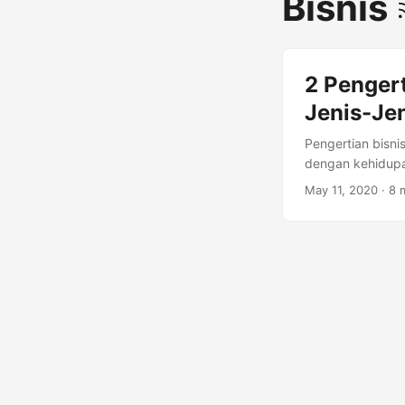
Bisnis
2 Pengert
Jenis-Je
Pengertian bisni
dengan kehidupa
rencana yang jel
May 11, 2020
·
8 
masalah. Bisnis 
mendapatkan pro
cukup kebingunga
beberapa penjela