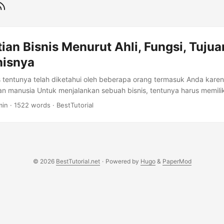
ian Bisnis Menurut Ahli, Fungsi, Tujua
nisnya
s tentunya telah diketahui oleh beberapa orang termasuk Anda karen
n manusia Untuk menjalankan sebuah bisnis, tentunya harus memili
as. Sehingga proses jalannya bisnis dapat berlangsung dengan lanc
min
·
1522 words
·
BestTutorial
di sini berkaitan langsung dengan ekonomi yang memiliki tujuan utam
fit bagi yang menjalankan bisnis tersebut. Namun beberapa orang 
n mengenai definisi bisnis serta beberapa hal lain. Dan berikut ini 
sannya. ...
© 2026
BestTutorial.net
·
Powered by
Hugo
&
PaperMod