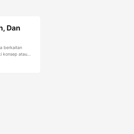
n, Dan
a berkaitan
ki konsep atau
ar tanpa ada
a untuk
ternyata masih
terdapat