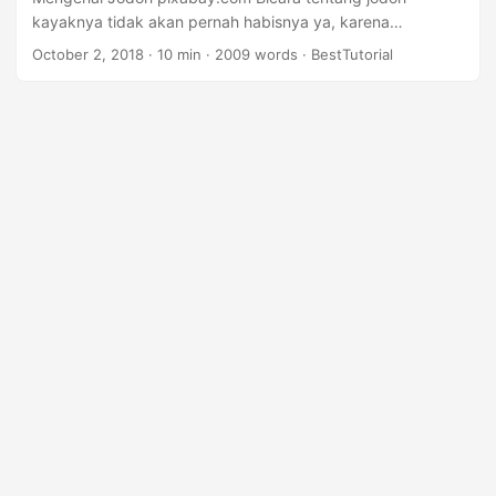
kayaknya tidak akan pernah habisnya ya, karena
sebenarnya jodoh tidak hanya tentang pasangan hidup
October 2, 2018
·
10 min
·
2009 words
·
BestTutorial
tapi juga terkait takdir. Terkadang dalam mencari jodoh
orang juga harus rajin berdoa dengan doa mendapatkan
jodoh yang diinginkan, agar dapat memperoleh jodoh
seperti yang diinginkan. Dalam hal rumah tangga, apakah
pasanganmu saat ini merupakan jodohmu? Jika suatu saat
nanti berpisah misalnya bercerai, apa masih bisa dikatakan
sebagai jodoh? ...