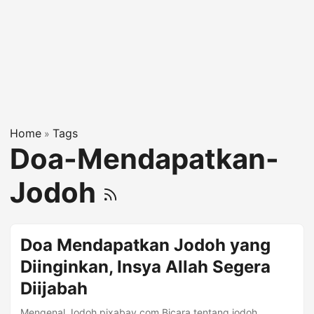
Home
Tags
»
Doa-Mendapatkan-
Jodoh
Doa Mendapatkan Jodoh yang
Diinginkan, Insya Allah Segera
Diijabah
Mengenal Jodoh pixabay.com Bicara tentang jodoh