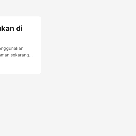
kan di
 menggunakan
jaman sekarang
cara mendulang
perubahan karena
ren, dan lain
dari media cetak
nerjamu. ...