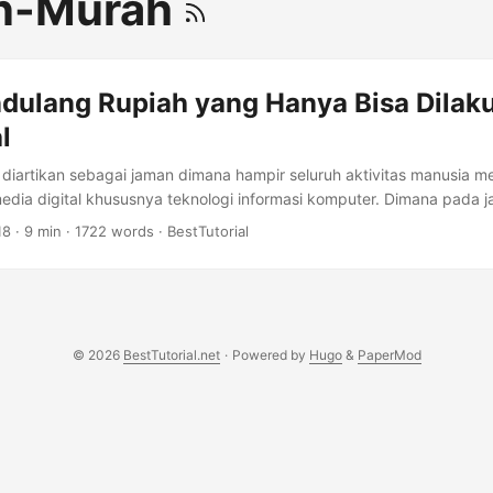
n-Murah
dulang Rupiah yang Hanya Bisa Dilaku
l
t diartikan sebagai jaman dimana hampir seluruh aktivitas manusia
edia digital khususnya teknologi informasi komputer. Dimana pada 
akan bagaimana serunya hidup di era digital, seperti mengetahui 
18
·
9 min
·
1722 words
·
BestTutorial
internet. Banyak aspek dari kehidupan masyarakat yang mengalami 
ogi Digital seperti aspek ekonomi, politik, psikologis, gaya hidup, t
bahan paling signifikan yang sangat kita rasakan adalah peralihan 
gital seperti memanfaatkan aplikasi produktivitas untuk menunjang ki
© 2026
BestTutorial.net
·
Powered by
Hugo
&
PaperMod