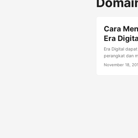
Domai
Cara Men
Era Digita
Era Digital dapa
perangkat dan m
kamu pasti meras
November 18, 20
rupiah melalui 
kemunculan Teknol
sebagainya. Peru
menjadi media di