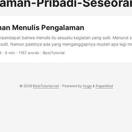
aman-Pribadi-Seseor
an Menulis Pengalaman
pendapat bahwa menulis itu sesuatu kegiatan yang sulit. Menurut s
at sulit. Namun pastinya ada yang menganggapnya mudah apa lagi me
di. Maksudnya, mereka yang bilang menulis itu sulit adalah orang 
8
·
6 min
·
1167 words
·
BestTutorial
an orang yang bilang menulis itu mudah adalah orang yang suka me
am menulis. Jadi saya termasuk orang yang mana?. Tentunya bukan
anggap menulis itu sangat sulit. Jadi bisa dikatakan saya adalah 
dak benci-benci amat sih, soalnya menulis juga bisa menghasilkan u
eseorang bisa menjadi sarjana XD. ...
© 2026
BestTutorial.net
·
Powered by
Hugo
&
PaperMod