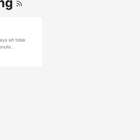
ang
aya sih tidak
nulis
yang tidak suka
nulis atau
 keduanya
orang yang benci
ang bahkan