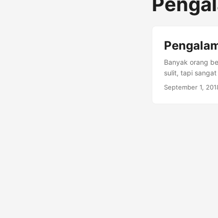
Pengal
Pengalam
Banyak orang ber
sulit, tapi sang
pengalaman priba
September 1, 201
menulis, sedangk
bahkan hobi dal
karena saya meng
menulis. Tapi ti
dengan menulis s