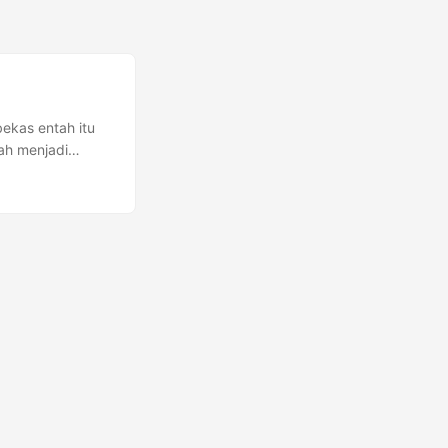
ekas entah itu
ah menjadi
ta. Hal tersebut
g jadi sampah.
an waktu lebih