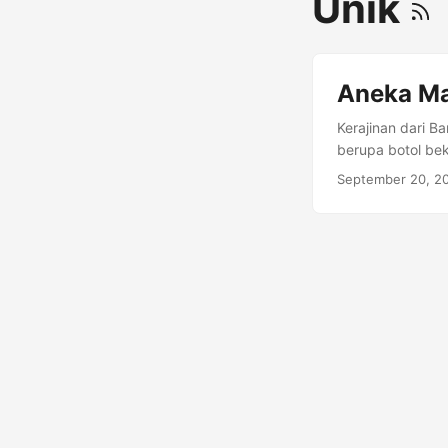
Unik
Aneka Ma
Kerajinan dari 
berupa botol be
sampah. Bahkan s
September 20, 2
dikarenakan plas
Namun, sampah pl
dari setengah jut