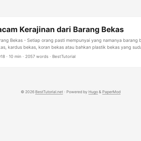
cam Kerajinan dari Barang Bekas
Barang Bekas - Setiap orang pasti mempunyai yang namanya barang b
kas, kardus bekas, koran bekas atau bahkan plastik bekas yang sud
ampah plastik merupakan salah satu masalah serius di lingkungan ki
018
·
10 min
·
2057 words
·
BestTutorial
tik dipakai hanya dalam jangka waktu sebentar, setelah itu langsun
astik merupakan material yang sulit terurai oleh tanah, membutuhk
a tahun lamanya agar bisa terurai. ...
© 2026
BestTutorial.net
·
Powered by
Hugo
&
PaperMod