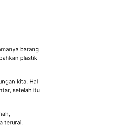
namanya barang
bahkan plastik
ngan kita. Hal
ar, setelah itu
nah,
 terurai.