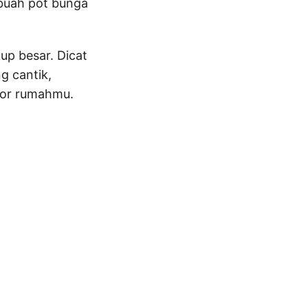
ebuah pot bunga
p besar. Dicat
g cantik,
ior rumahmu.