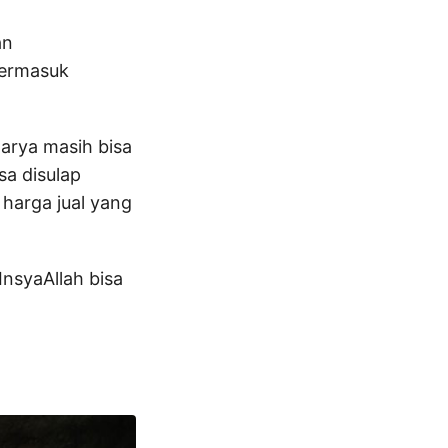
an
termasuk
narya masih bisa
sa disulap
 harga jual yang
InsyaAllah bisa