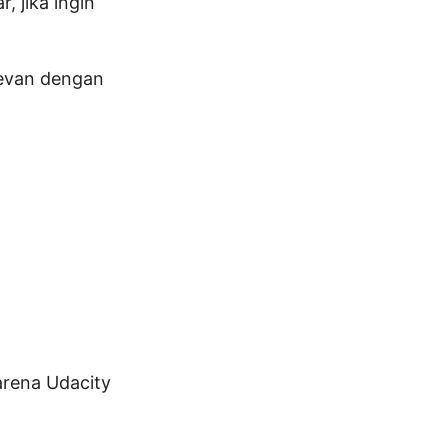
 jika ingin
evan dengan
arena Udacity