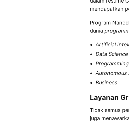
dalam resume CV
mendapatkan pem
Program Nanode
dunia
programm
Artificial Inte
Data Science
Programming
Autonomous 
Business
Layanan Gr
Tidak semua pem
juga menawarkan