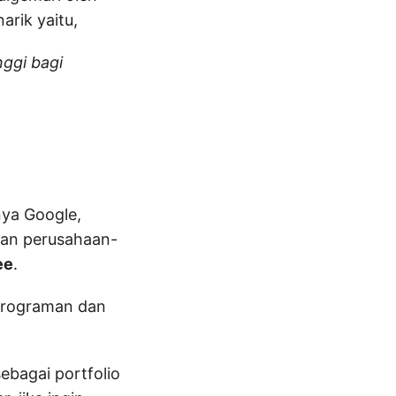
arik yaitu,
nggi bagi
nya Google,
ngan perusahaan-
ee
.
mrograman dan
ebagai portfolio