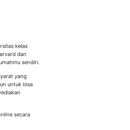
sitas kelas
Harvard dan
rumahmu sendiri.
syarat yang
kun untuk bisa
nyediakan
online secara