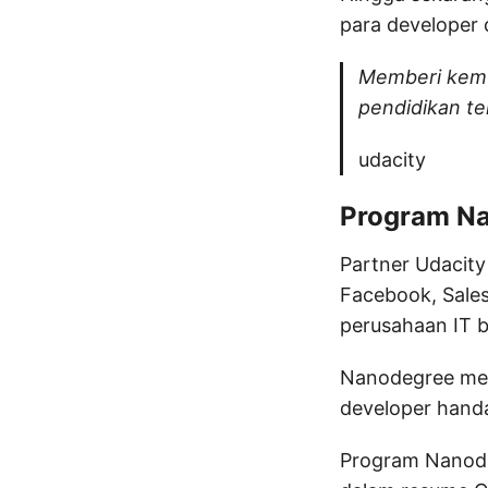
para developer 
Memberi kemud
pendidikan ter
udacity
Program N
Partner Udacit
Facebook, Sales
perusahaan IT 
Nanodegree mer
developer hand
Program Nanodeg