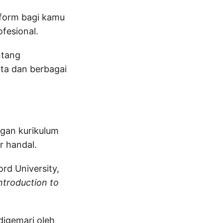
tform bagi kamu
ofesional.
ntang
ata dan berbagai
gan kurikulum
r handal.
rd University,
ntroduction to
digemari oleh