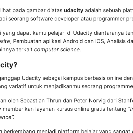
rlihat pada gambar diatas
udacity
adalah sebuah pla
jadi seorang software developer atau programmer pr
 yang dapat kamu pelajari di Udacity diantaranya te
site
, Pembuatan aplikasi Android dan iOS, Analisis d
innya terkait
computer science.
city?
anggap Udacity sebagai kampus berbasis online den
ang variatif untuk menjadikanmu seorang programme
kan oleh Sebastian Thrun dan Peter Norvig dari Stanfo
 memberikan layanan kursus online gratis tentang
“I
gence”.
 berkembang menjadi platform belajar yang sangat 