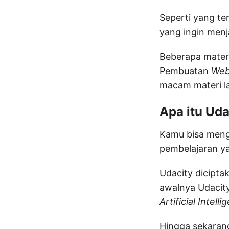
Seperti yang te
yang ingin men
Beberapa materi
Pembuatan
Web
macam materi la
Apa itu Uda
Kamu bisa meng
pembelajaran y
Udacity dicipta
awalnya Udacity
Artificial Intelli
Hingga sekarang