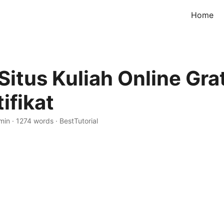
Home
Situs Kuliah Online Gra
ifikat
min
·
1274 words
·
BestTutorial