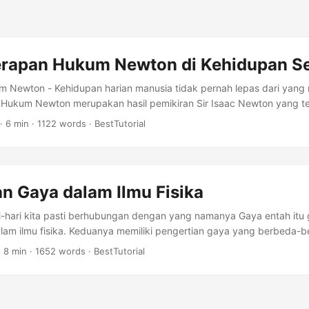
rapan Hukum Newton di Kehidupan Se
 Newton - Kehidupan harian manusia tidak pernah lepas dari yan
ukum Newton merupakan hasil pemikiran Sir Isaac Newton yang terd
ntuk mengetahui seperti apa saja contoh penerapan hukum newton y
·
6 min
·
1122 words
·
BestTutorial
aiknya ketahui terlebih dahulu apa itu Hukum Newton, agar mudah ma
 Newton sebagai penemu hukum newton menuliskannya dalam karya
hiae Naturalis Principia Mathematica. ...
n Gaya dalam Ilmu Fisika
i-hari kita pasti berhubungan dengan yang namanya Gaya entah itu
lam ilmu fisika. Keduanya memiliki pengertian gaya yang berbeda-
ahas disini adalah Gaya dalam ilmu fisika, tidak hanya tentang peng
·
8 min
·
1652 words
·
BestTutorial
detail lagi sampai sejarah dan macam-macam gaya. Dalam artikel in
 detil lagi mengenai Gaya, berikut ini pembahasannya, Apa Itu Gaya ? 