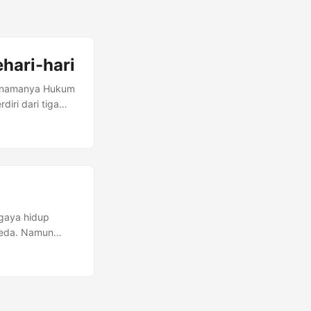
hari-hari
g namanya Hukum
iri dari tiga
ang ada,
teri ini
nya yang
 gaya hidup
beda. Namun
ertian Gaya saja
i kamu akan
...