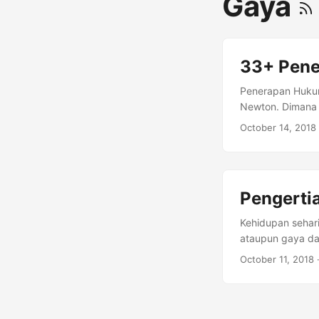
Gaya
33+ Pene
Penerapan Hukum
Newton. Dimana H
hukum fisika. U
October 14, 2018
alangkah lebih b
nantinya. Isaac
berjudul Philosop
Pengertia
Kehidupan sehar
ataupun gaya da
yang akan kita b
October 11, 2018
melainkan lebih 
mengetahui lebil